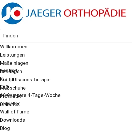
Finden
Willkommen
Leistungen
Maßeinlagen
Kontakt
Bandagen
Karriere
Kompressionstherapie
FAQ
Maßschuhe
10:0 unsere 4-Tage-Woche
Prothetik
Aktuelles
Diabetes
Wall of Fame
Downloads
Blog