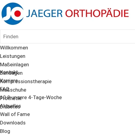
Finden
Willkommen
Leistungen
Maßeinlagen
Kontakt
Bandagen
Karriere
Kompressionstherapie
FAQ
Maßschuhe
10:0 unsere 4-Tage-Woche
Prothetik
Aktuelles
Diabetes
Wall of Fame
Downloads
Blog