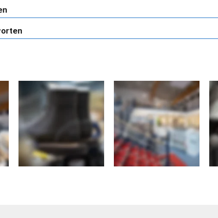
en
worten